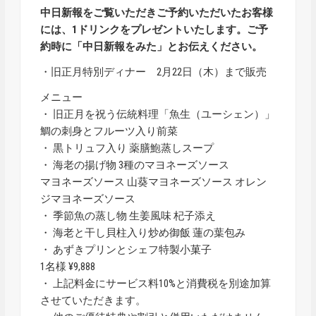
中日新報をご覧いただきご予約いただいたお客様
には、1ドリンクをプレゼントいたします。ご予
約時に「中日新報をみた」とお伝えください。
・旧正月特別ディナー 2月22日（木）まで販売
メニュー
・ 旧正月を祝う伝統料理「魚生（ユーシェン）」
鯛の刺身とフルーツ入り前菜
・ 黒トリュフ入り 薬膳鮑蒸しスープ
・ 海老の揚げ物 3種のマヨネーズソース
マヨネーズソース 山葵マヨネーズソース オレン
ジマヨネーズソース
・ 季節魚の蒸し物 生姜風味 杞子添え
・ 海老と干し貝柱入り炒め御飯 蓮の葉包み
・ あずきプリンとシェフ特製小菓子
1名様 ¥9,888
・ 上記料金にサービス料10%と消費税を別途加算
させていただきます。