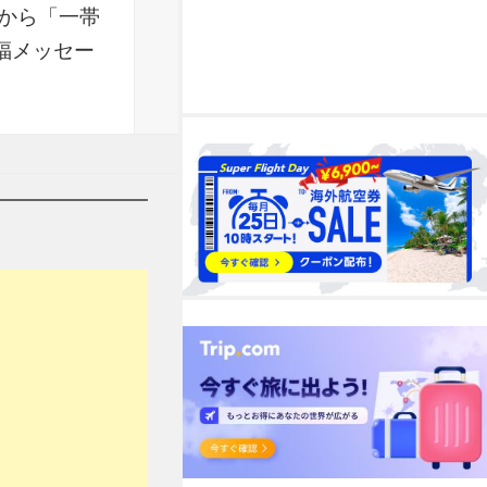
から「一帯
て祝福メッセー