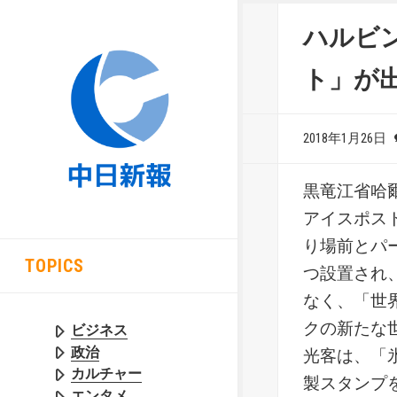
ハルビ
ト」が
2018年1月26日
黒竜江省哈
アイスポス
り場前とパ
TOPICS
つ設置され
なく、「世
クの新たな
ビジネス
政治
光客は、「
カルチャー
製スタンプ
エンタメ