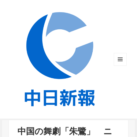
メニュ
ーとウ
ィジェ
ット
中国の舞劇「朱鷺」 ニ