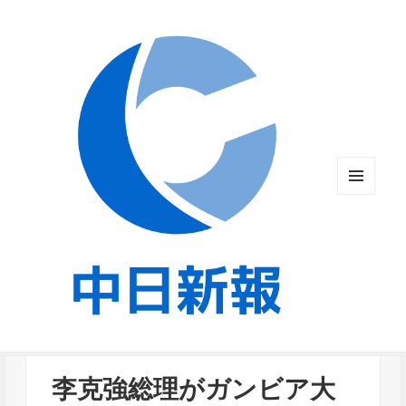
メニュ
ーとウ
ィジェ
ット
李克強総理がガンビア大