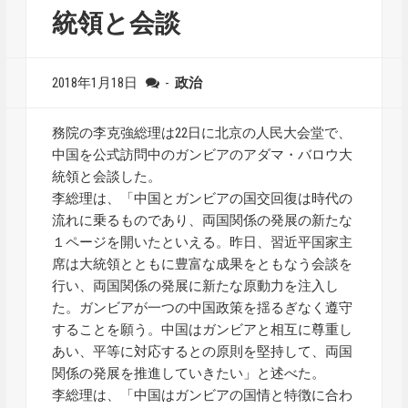
統領と会談
2018年1月18日
-
政治
務院の李克強総理は22日に北京の人民大会堂で、
中国を公式訪問中のガンビアのアダマ・バロウ大
統領と会談した。
李総理は、「中国とガンビアの国交回復は時代の
流れに乗るものであり、両国関係の発展の新たな
１ページを開いたといえる。昨日、習近平国家主
席は大統領とともに豊富な成果をともなう会談を
行い、両国関係の発展に新たな原動力を注入し
た。ガンビアが一つの中国政策を揺るぎなく遵守
することを願う。中国はガンビアと相互に尊重し
あい、平等に対応するとの原則を堅持して、両国
関係の発展を推進していきたい」と述べた。
李総理は、「中国はガンビアの国情と特徴に合わ