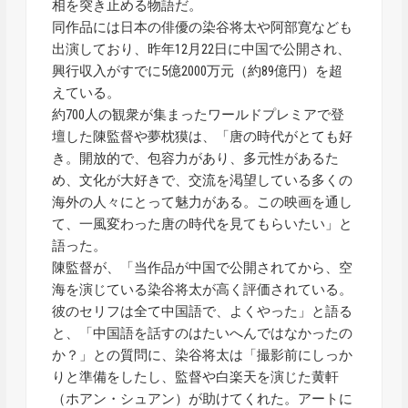
相を突き止める物語だ。
同作品には日本の俳優の染谷将太や阿部寛なども
出演しており、昨年12月22日に中国で公開され、
興行収入がすでに5億2000万元（約89億円）を超
えている。
約700人の観衆が集まったワールドプレミアで登
壇した陳監督や夢枕獏は、「唐の時代がとても好
き。開放的で、包容力があり、多元性があるた
め、文化が大好きで、交流を渇望している多くの
海外の人々にとって魅力がある。この映画を通し
て、一風変わった唐の時代を見てもらいたい」と
語った。
陳監督が、「当作品が中国で公開されてから、空
海を演じている染谷将太が高く評価されている。
彼のセリフは全て中国語で、よくやった」と語る
と、「中国語を話すのはたいへんではなかったの
か？」との質問に、染谷将太は「撮影前にしっか
りと準備をしたし、監督や白楽天を演じた黄軒
（ホアン・シュアン）が助けてくれた。アートに