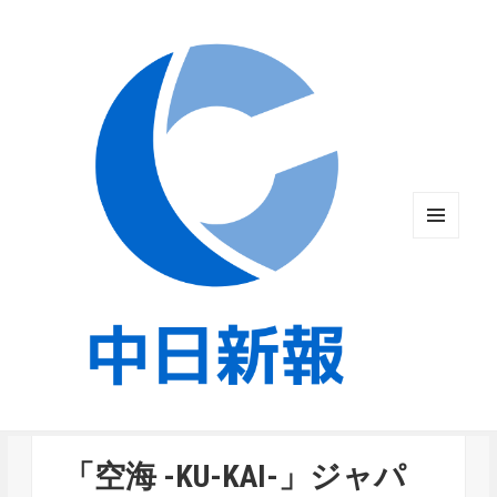
メニュ
ーとウ
ィジェ
ット
「空海 -KU-KAI-」ジャパ