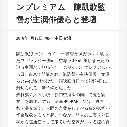
ンプレミアム 陳凱歌監
督が主演俳優らと登壇
2018年1月18日
-
中日交流
陳凱歌(チェン・カイコー)監督がメガホンを取っ
たファンタジー映画「空海 -KU-KAI- 美しき王妃の
謎（中国名：妖猫伝）」のジャパンプレミアムが
15日、東京で開催され、陳監督が主演俳優・女優
らと共に駆けつけた。同映画は日本で2月24日に
封切られる。新華網が報じた。
夢枕獏の人気小説「沙門空海唐の国にて鬼と宴
す」を原作とする「空海 -KU-KAI-」では、唐の
都・長安城で、人間の言葉をしゃべる猫の妖怪が
怪奇現象を次々と起こすなか、詩人の白楽天と日
本から遣唐使として来ていた空海が、ある謎の真