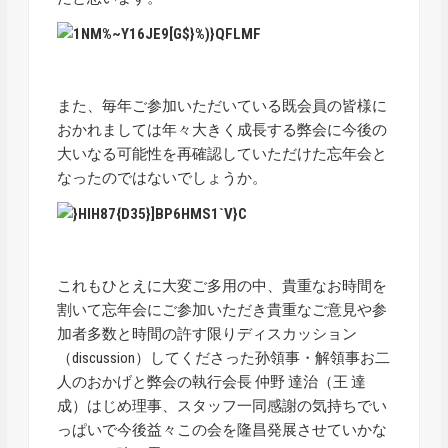
また、毎年ご参加いただいている既会員の皆様に
おかれましては年々大きく成長する弊会に今後の
大いなる可能性を再確認していただけた忘年会と
なったのではないでしょうか。
これもひとえに大変ご多用の中、貴重なお時間を
割いて忘年会にご参加いただき貴重なご意見や参
加者多数と時間の許す限りディスカッション
（discussion）してくださった孙領事・解領事お二
人のおかげと弊会の執行会長 仲野 達治（王 達
成）はじめ理事、スタッフ一同感謝の気持ちでい
っぱいで今後益々この会を隆昌発展させていかな