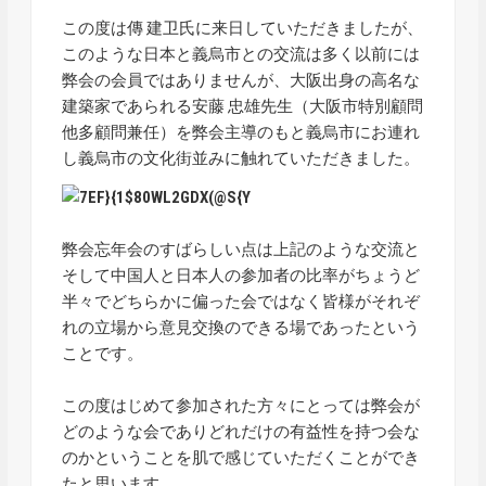
この度は傳 建卫氏に来日していただきましたが、
このような日本と義烏市との交流は多く以前には
弊会の会員ではありませんが、大阪出身の高名な
建築家であられる安藤 忠雄先生（大阪市特別顧問
他多顧問兼任）を弊会主導のもと義烏市にお連れ
し義烏市の文化街並みに触れていただきました。
弊会忘年会のすばらしい点は上記のような交流と
そして中国人と日本人の参加者の比率がちょうど
半々でどちらかに偏った会ではなく皆様がそれぞ
れの立場から意見交換のできる場であったという
ことです。
この度はじめて参加された方々にとっては弊会が
どのような会でありどれだけの有益性を持つ会な
のかということを肌で感じていただくことができ
たと思います。