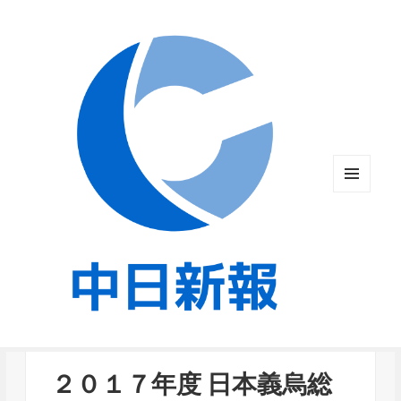
メニュ
ーとウ
ィジェ
ット
​２０１７年度 日本義烏総