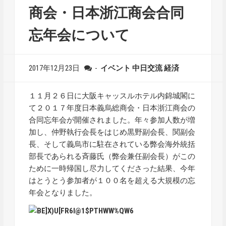
商会・日本浙江商会合同
忘年会について
2017年12月23日
-
イベント
中日交流
経済
１１月２６日に大阪キャッスルホテル内錦城閣に
て２０１７年度日本義烏総商会・日本浙江商会の
合同忘年会が開催されました。年々参加人数が増
加し、仲野執行会長をはじめ黒野副会長、関副会
長、そして義烏市に駐在されている弊会海外統括
部長であられる斉藤氏（弊会兼任副会長）がこの
ために一時帰国し尽力してくださった結果、今年
はとうとう参加者が１００名を超える大規模の忘
年会となりました。