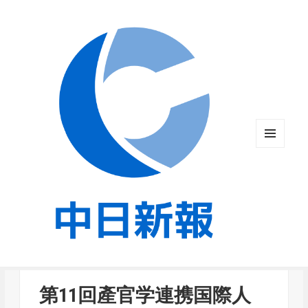
メニュ
ーとウ
ィジェ
ット
第11回產官学連携国際人