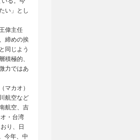
ている。今
たい」とし
王偉主任
、締めの挨
と同じよう
層積極的、
微力ではあ
（マカオ）
川航空など
南航空、吉
カオ・台湾
ており、日
る。今年、中