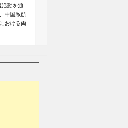
流活動を通
、中国系航
における両