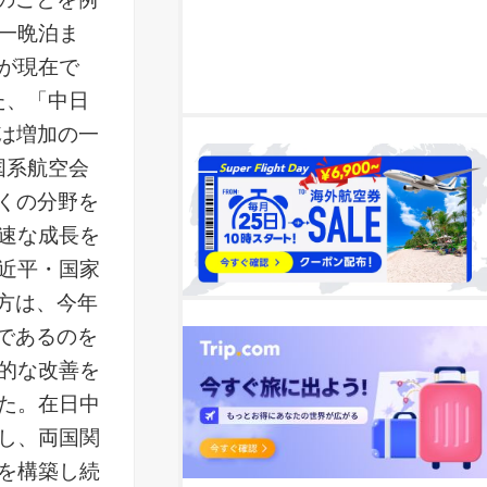
一晩泊ま
が現在で
た、「中日
は増加の一
国系航空会
くの分野を
速な成長を
近平・国家
双方は、今年
年であるのを
的な改善を
た。在日中
し、両国関
を構築し続