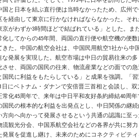
中国と日本を結ぶ直行便は当時なかったため、広州で
区を経由して東京に行かなければならなかった。それ
東京がわずか3時間ほどで結ばれている」とした。ま
常化してからの45年間、両国の直行便や航空機の便数
てきた。中国の航空会社は、中国民用航空1社から中
急速な発展を実現した。航空市場は中日の貿易往来の多
化させ、両国の国民の往来、物流産業などの面での急
と国民に利益をもたらしている」と成果を強調。「習
月11日にベトナム・ダナンで安倍晋三首相と会談し、
正常化45周年で、来年は中日平和友好条約締結40周
の国民の根本的な利益を出発点とし、中日関係の継続
い方向へ向かって発展させるという共通の認識に至っ
物流観光分会、中国系航空会社などの各界が共に努力
た発展を促進し継け、未来のためにコネクティビティ