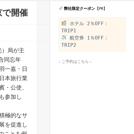
弊社限定クーポン
【PR】
京で開催
 ホテル 2％OFF：
 航空券 1％OFF：
光）局が主
度合同忘年
↓ ご予約はこちら ↓
羽一嘉・日
日本旅行業
賓・公使、
も参加し
積極的なサ
展を促進し
時のことを例