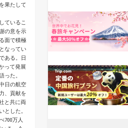
を果たして
しているこ
謝の意を示
る面で積極
となってい
である。日
かって発展
語った。
中日の航空
力、貢献を
社と共に両
いとした。
700万人