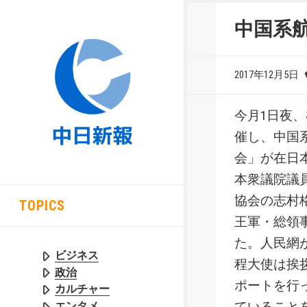
中国系航
2017年12月5日
今月1日夜
催し、中国系
会」が在日
本衆議院議
協会の志村
TOPICS
王軍・総領
た。人民網
ビジネス
程大使は挨
政治
ポートを行
カルチャー
ていること
エンタメ