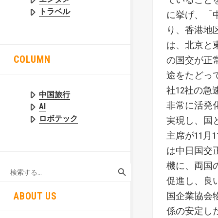
トラベル
に挙げ、「
り、香港地
は、北京と
COLUMN
の国交が正
途をたどっ
社12社の
中国旅行
非常に活発
AI
ロボテック
実現し、国
主席が11
は中日国交
SEARCH BUTTON
機に、両国
Search
for:
促進し、良
ABOUT US
国企業協会
係の安定し