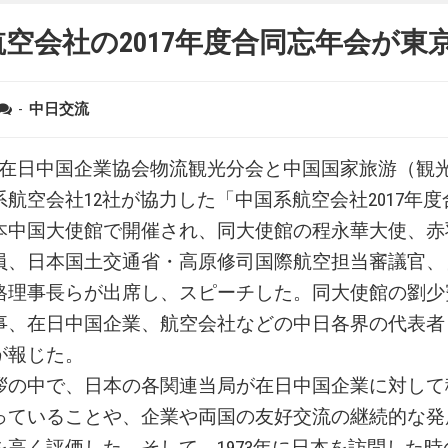
空会社の2017年度合同忘年会が東
-
中日交流
、在日中国企業協会物流観光分会と中国国家旅游（観
航空会社12社が協力した「中国系航空会社2017年
本中国大使館で開催され、同大使館の程永華大使、赤
員、日本国土交通省・高原修司国際航空担当審議官、
格理事長らが出席し、スピーチした。同大使館の劉少
事、在日中国企業、航空会社などの中日各界の代表者
が報じた。
拶の中で、日本の各関連当局が在日中国企業に対して
っていることや、企業や両国の友好交流の継続的な発
を高く評価した。そして、1973年に日本を訪問した