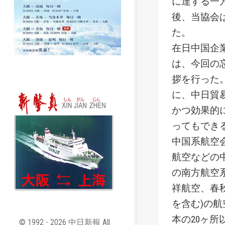
に達する一
後、当協会
た。
在日中国企
は、今回の
拶を行った
に、中日貿
かつ効果的
ってもでき
中国系航空
航空などの
の南方航空
祥航空、春秋
を含む)の
本の20ヶ
© 1992 - 2026 中日新報 All