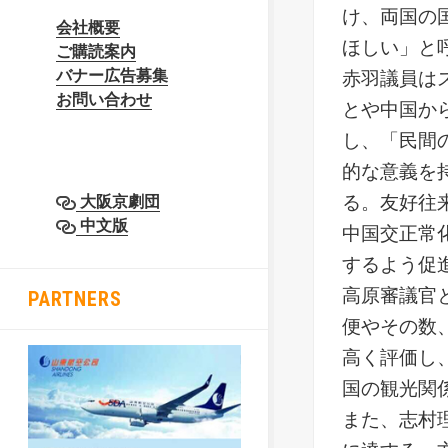
け、両国の
会社概要
ほしい」と
ご購読案内
バナー広告募集
赤羽議員は
お問い合わせ
とや中国か
し、「民間
的な意義を
る。友好往
大阪京劇団
中文版
中国交正常
するよう促
高原審議官
PARTNERS
便やその数
高く評価し
国の観光関
また、志村