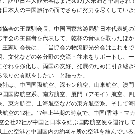
方、訪中日本人観光客はまだ300万人未満と予測され
は日本人の中国旅行の面でさらに努力を尽くしていき
業協会の王家馴会長、中国国家旅游局駐日本代表処の
忘年会の主催者を代表して、乾杯の音頭を取ったほか
。王家馴会長は、「当協会の物流観光分会はこれまで
易、文化などの各分野の交流・往来をサポートし、一
にそれを強化し、両国の友好、発展のために引き継き
る限りの貢献をしたい」と語った。
会社は、中国国際航空、深セン航空、山東航空、澳門
中国国際航空系、南方航空、厦門（アモイ）航空、四
系、東方航空、上海航空などの東方航空系、そして海
航空の12社。17年上半期の時点で、中国(香港・マ
航空会社22社が中国と日本を結ぶ国際航空便を運行し
所以上の空港と中国国内の約40ヶ所の空港を結んでい