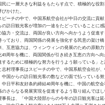
国民に一層大きな利益をもたらす点で、積極的な役割
呼びかけた。
スピーチの中で、中国系航空会社が中日の交流に貢献
らの訪日観光客が増加の一途をたどっていることに感
の協力・交流は、両国が良い方向へ向かうよう促進す
持っており、両国関係の発展を強化する民意の架け橋
来、互恵協力は、ウィンウィンの発展のための原動力
化45周年を機に、両国関係が引き続き互恵の方向へ向
進するために積極的な努力を行うよう願っている」と
と志村理事長はスピーチの中で、中国系航空会社が、
、中国からの訪日観光客の数などの面で払っている努
、中日平和友好条約締結40周年を機に、中国の航空会
係のさらなる発展実現を促進するよう取り組んでほし
理事長は、「中国大陸部からの今年の訪日観光客は延べ