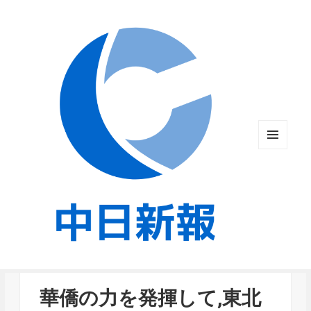
メニュ
ーとウ
ィジェ
ット
華僑の力を発揮して,東北