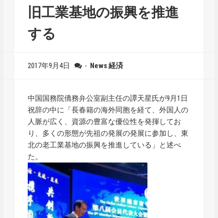
旧工業基地の振興を推進
する
2017年9月4日
-
News
経済
中国国務院僑務弁公室副主任の譚天星氏が9月1日
祝辞の中に「長春籍の海外同胞を経て、外国人の
人脈が広く、資源の豊富な優位性を発揮してお
り、多くの形態が先祖の発展の発展に参加し、東
北の老工業基地の振興を推進している」と述べ
た。