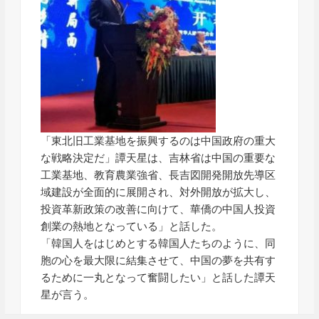
「東北旧工業基地を振興するのは中国政府の重大
な戦略決定だ」譚天星は、吉林省は中国の重要な
工業基地、教育農業強省、長吉図開発開放先導区
域建設が全面的に展開され、対外開放が拡大し、
投資革新政策の改善に向けて、華僑の中国人投資
創業の熱地となっている」と話した。
「韓国人をはじめとする韓国人たちのように、同
胞の心を最大限に結集させて、中国の夢を共有す
るために一丸となって奮闘したい」と話した譚天
星が言う。