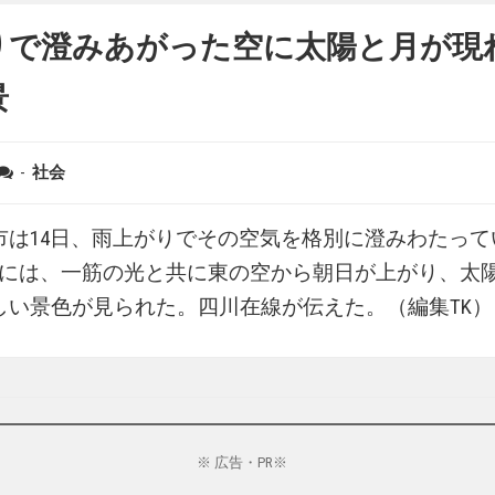
りで澄みあがった空に太陽と月が現
景
-
社会
市は14日、雨上がりでその空気を格別に澄みわたって
ろには、一筋の光と共に東の空から朝日が上がり、太
しい景色が見られた。四川在線が伝えた。（編集TK）
※ 広告・PR※