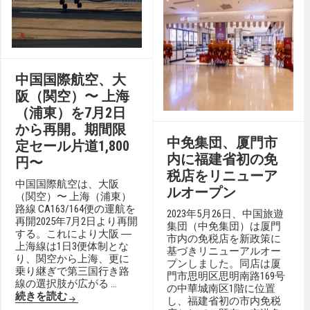
中国国際航空、大
阪（関空）〜 上海
（浦東）を7月2日
から再開。期間限
中免集団、厦門市
定セール片道1,800
内に福建省初の免
円〜
税店をリニューア
中国国際航空は、大阪
ルオープン
（関空）〜 上海（浦東）
路線 CA163/164便の運航を
2023年5月26日、中国旅遊
再開2025年7月2日より再開
集団（中免集団）は厦門
する。これにより大阪 ―
市内の免税店を新政策に
上海線は1日3便体制とな
基づきリニューアルオー
り、関空から上海、更に
プンしました。同店は厦
乗り継ぎで第三国行き路
門市思明区思明南路169号
線の選択肢が広がる …
の中華城南区1階に位置
続きを読む
し、福建省初の市内免税