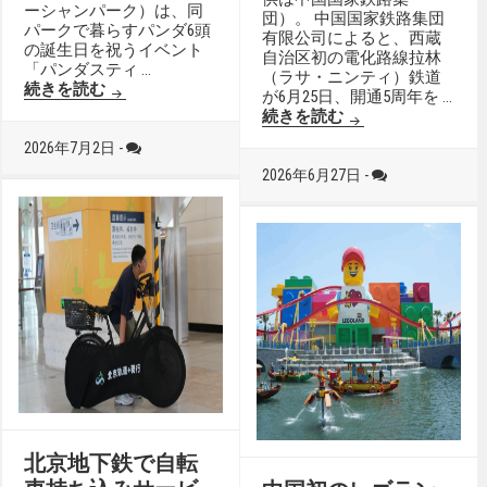
ーシャンパーク）は、同
団）。 中国国家鉄路集団
パークで暮らすパンダ6頭
有限公司によると、西蔵
の誕生日を祝うイベント
自治区初の電化路線拉林
「パンダスティ …
（ラサ・ニンティ）鉄道
香港海洋公園でパンダ6頭の誕生日イベント開催中
続きを読む
が6月25日、開通5周年を …
チベット初の電化路
続きを読む
2026年7月2日 -
2026年6月27日 -
北京地下鉄で自転