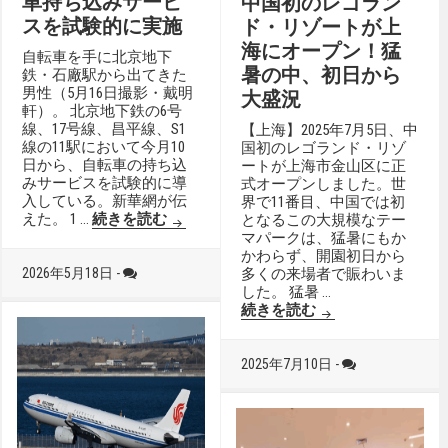
車持ち込みサービ
中国初のレゴラン
スを試験的に実施
ド・リゾートが上
海にオープン！猛
自転車を手に北京地下
暑の中、初日から
鉄・石廠駅から出てきた
男性（5月16日撮影・戴明
大盛況
軒）。 北京地下鉄の6号
線、17号線、昌平線、S1
【上海】2025年7月5日、中
線の11駅において今月10
国初のレゴランド・リゾ
日から、自転車の持ち込
ートが上海市金山区に正
みサービスを試験的に導
式オープンしました。世
入している。新華網が伝
界で11番目、中国では初
北京地下鉄で自転車持ち込みサービスを
えた。 1 …
続きを読む
となるこの大規模なテー
マパークは、猛暑にもか
かわらず、開園初日から
2026年5月18日 -
多くの来場者で賑わいま
した。 猛暑 …
中国初のレゴラン
続きを読む
2025年7月10日 -