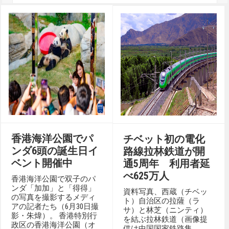
香港海洋公園でパ
チベット初の電化
ンダ6頭の誕生日イ
路線拉林鉄道が開
ベント開催中
通5周年 利用者延
べ625万人
香港海洋公園で双子のパ
ンダ「加加」と「得得」
資料写真、西蔵（チベッ
の写真を撮影するメディ
ト）自治区の拉薩（ラ
アの記者たち（6月30日撮
サ）と林芝（ニンティ）
影・朱煒）。 香港特別行
を結ぶ拉林鉄道（画像提
政区の香港海洋公園（オ
供は中国国家鉄路集