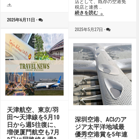
店として、既存の空港免
税店と連携 …
中免集団、厦門市
続きを読む
2025年6月11日 -
2025年5月27日 -
天津航空、東京/羽
田〜天津線を5月10
深圳空港、ACIのア
日から週5往復に、
ジア太平洋地域最
増便厦門航空も7月
優秀空港賞を5年連